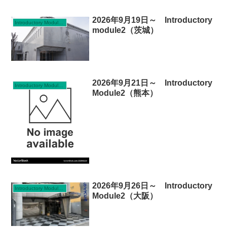
2026年9月19日～ Introductory
Introductory Module 2
module2（茨城）
2026年9月21日～ Introductory
Introductory Module 2
Module2（熊本）
2026年9月26日～ Introductory
Introductory Module 2
Module2（大阪）