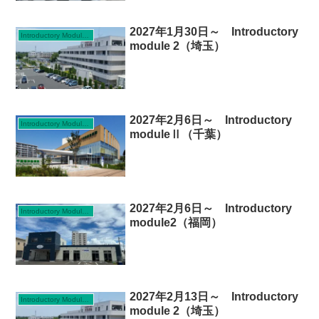
2027年1月30日～ Introductory
Introductory Module 2
module 2（埼玉）
2027年2月6日～ Introductory
Introductory Module 2
moduleⅡ（千葉）
2027年2月6日～ Introductory
Introductory Module 2
module2（福岡）
2027年2月13日～ Introductory
Introductory Module 2
module 2（埼玉）