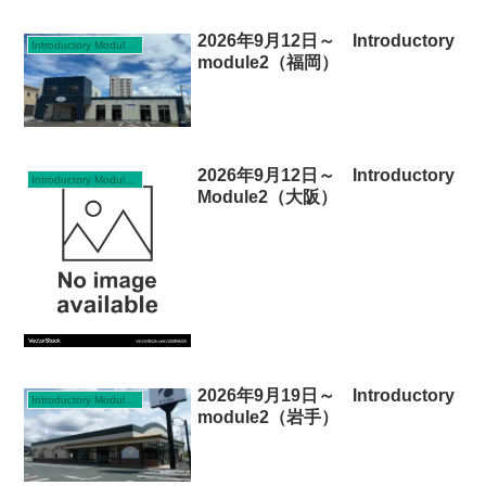
2026年9月12日～ Introductory
Introductory Module 2
module2（福岡）
2026年9月12日～ Introductory
Introductory Module 2
Module2（大阪）
2026年9月19日～ Introductory
Introductory Module 2
module2（岩手）