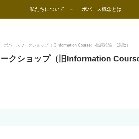
私たちについて
ボバース概念とは
～ ボバースワークショップ（旧Information Course）-臨床推論ｰ（鳥取）
ークショップ（旧Information Cou