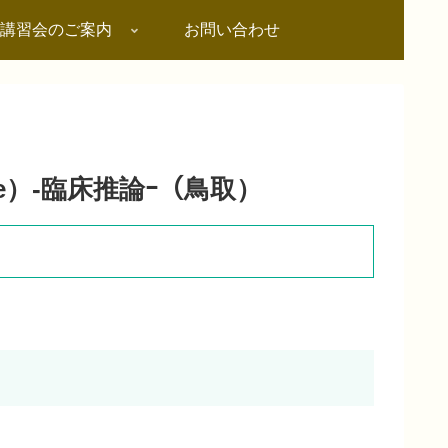
講習会のご案内
お問い合わせ
rse）-臨床推論ｰ（鳥取）