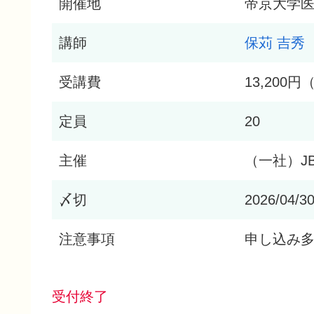
開催地
帝京大学
講師
保苅 吉秀
受講費
13,200
定員
20
主催
（一社）JB
〆切
2026/04/3
注意事項
申し込み
受付終了