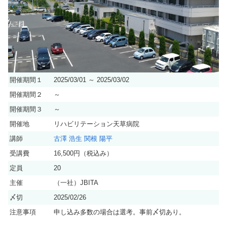
開催期間１
2025/03/01 ～ 2025/03/02
開催期間２
～
開催期間３
～
開催地
リハビリテーション天草病院
講師
古澤 浩生
関根 陽平
受講費
16,500円（税込み）
定員
20
主催
（一社）JBITA
〆切
2025/02/26
注意事項
申し込み多数の場合は選考。事前〆切あり。