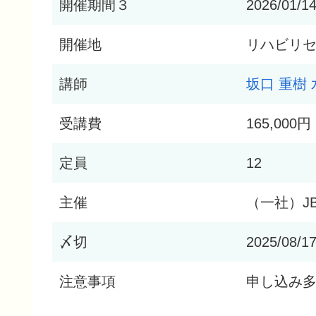
開催期間３
2026/01/1
開催地
リハビリセン
講師
坂口 重樹
受講費
165,00
定員
12
主催
（一社）JB
〆切
2025/08/1
注意事項
申し込み