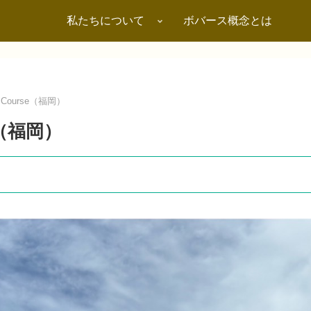
私たちについて
ボバース概念とは
c Course（福岡）
se（福岡）