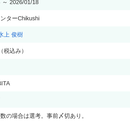
4 ～ 2026/01/18
ターChikushi
水上 俊樹
0円（税込み）
ITA
7
多数の場合は選考。事前〆切あり。