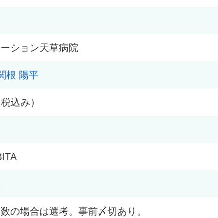
テーション天草病院
関根 陽平
円（税込み）
ITA
2
多数の場合は選考。事前〆切あり。