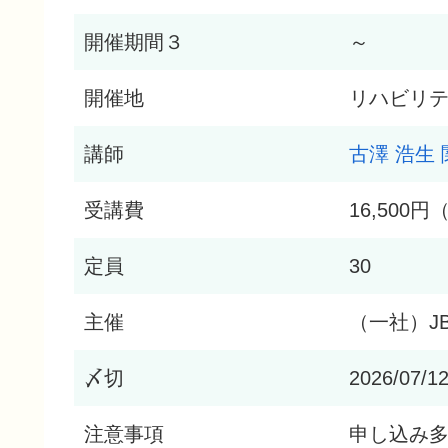
開催期間３
～
開催地
リハビリ
講師
古澤 浩生
受講費
16,500
定員
30
主催
（一社）JB
〆切
2026/07/1
注意事項
申し込み