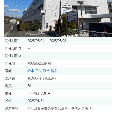
開催期間１
2025/03/01 ～ 2025/03/02
開催期間２
～
開催期間３
～
開催地
六地蔵総合病院
講師
鈴木 三央
渡邊 裕文
受講費
16,500円（税込み）
定員
30
主催
（一社）JBITA
〆切
2025/01/31
注意事項
申し込み多数の場合は選考。事前〆切あり。