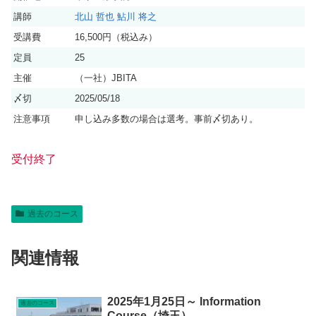
講師
北山 哲也
鮎川 将之
受講費
16,500円（税込み）
定員
25
主催
（一社）JBITA
〆切
2025/05/18
注意事項
申し込み多数の場合は選考。事前〆切あり。
受付終了
過去のコース
関連情報
2025年1月25日～ Information
過去のコース
Course（埼玉）